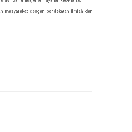
farmasi, dan manajemen layanan kesehatan.
tan masyarakat dengan pendekatan ilmiah dan