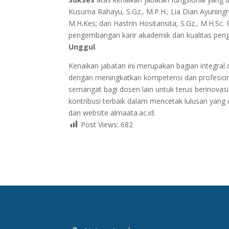
Kusuma Rahayu, S.Gz., M.P.H.; Lia Dian Ayuningru
M.H.Kes; dan Hastrin Hositansita, S.Gz., M.H.S
pengembangan karir akademik dan kualitas penga
Unggul
.
Kenaikan jabatan ini merupakan bagian integra
dengan meningkatkan kompetensi dan profesiona
semangat bagi dosen lain untuk terus berinovas
kontribusi terbaik dalam mencetak lulusan yang 
dan website almaata.ac.id.
Post Views:
682