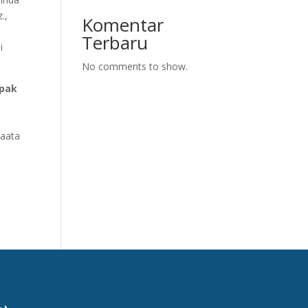
.,
Komentar
Terbaru
i
No comments to show.
mpak
maata