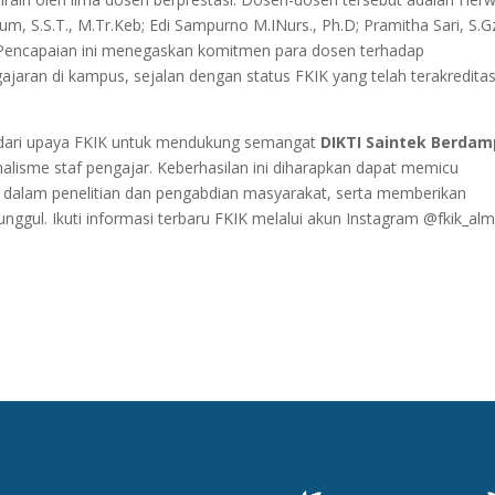
m, S.S.T., M.Tr.Keb; Edi Sampurno M.INurs., Ph.D; Pramitha Sari, S.Gz
c. Pencapaian ini menegaskan komitmen para dosen terhadap
jaran di kampus, sejalan dengan status FKIK yang telah terakreditas
l dari upaya FKIK untuk mendukung semangat
DIKTI Saintek Berda
lisme staf pengajar. Keberhasilan ini diharapkan dapat memicu
i dalam penelitian dan pengabdian masyarakat, serta memberikan
unggul. Ikuti informasi terbaru FKIK melalui akun Instagram @fkik_al